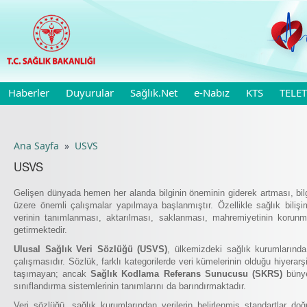
Haberler
Duyurular
Sağlık.Net
e-Nabız
KTS
TELET
Ana Sayfa
»
USVS
USVS
Gelişen dünyada hemen her alanda bilginin öneminin giderek artması, bilg
üzere önemli çalışmalar yapılmaya başlanmıştır. Özellikle sağlık bilişim
verinin tanımlanması, aktarılması, saklanması, mahremiyetinin korunm
getirmektedir.
Ulusal Sağlık Veri Sözlüğü (USVS)
, ülkemizdeki sağlık kurumlarında 
çalışmasıdır. Sözlük, farklı kategorilerde veri kümelerinin olduğu hiyerarşi
taşımayan; ancak
Sağlık Kodlama Referans Sunucusu (SKRS)
bünye
sınıflandırma sistemlerinin tanımlarını da barındırmaktadır.
Veri sözlüğü, sağlık kurumlarından verilerin belirlenmiş standartlar do